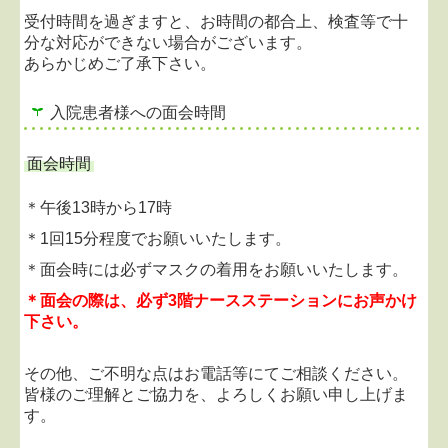
2020.08.31...船員検診休止のお知らせ
受付時間を過ぎますと、お時間の都合上、検査等で十
新型コロナウイルス感染拡大防止の為、当面の間、
分な対応ができない場合がございます。
当院では船員検診をお引き受けできません。
あらかじめご了承下さい。
ご不便をおかけいたしますが、皆様のご理解とご協
力をお願いいたします。
入院患者様への面会時間
面会時間
＊午後13時から17時
＊1回15分程度でお願いいたします。
＊面会時には必ずマスクの着用をお願いいたします。
＊面会の際は、必ず3階ナースステーションにお声かけ
下さい。
その他、ご不明な点はお電話等にてご相談ください。
皆様のご理解とご協力を、よろしくお願い申し上げま
す。