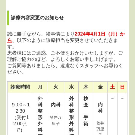
個人情報保護方針
診療内容変更のお知らせ
誠に勝手ながら、諸事情により
2024年4月1日（月）か
ら
、以下のように診療担当を変更させていただきま
す。
患者様にはご迷惑、ご不便をおかけいたしますが、
ご
理解ご協力のほど、よろしくお願い申し上げます。
ご質問等ありましたら、遠慮なくスタッフへお尋ねく
ださい。
診療時間
月
火
水
木
金
土
日
外
外
検
－
－
内
９:00～1
科
内科
科
査
科
2:30
整
整
（受付1
形
形
手
笠井万
笠井
2:00ま
外
外
術
里子
万里
で）
科
科