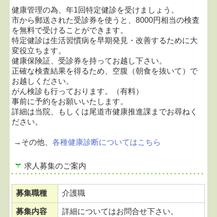
療を再開いたします。
健康管理の為、年1回特定健診を受けましょう。
休診しておりました木曜日午前中の診療は、6月よ
市から郵送された受診券を使うと、8000円相当の検査
り
完全予約制の検査日
として再開いたします。
を無料で受けることができます。
ご予約の方のみの受付となりますので、ご了承くだ
特定健診は生活習慣病を早期発見・改善するために大
さい。
変役立ちます。
ご予約は、お電話で承っております。
健康保険証、受診券を持ってお越し下さい。
皆様には大変ご不便をおかけしますが、ご理解の
正確な検査結果を得るため、空腹（朝食を抜いて）で
程、宜しくお願い致します。
お越しください。
がん検診も行っております。（有料）
2022.04.19...マイナ受付に対応しています
事前に予約をお願いいたします。
令和4年4月より、保険証の代わりにマイナンバー
詳細は当院、もしくは尾道市健康推進課までお尋ねく
カードを使用するマイナ受付を開始いたしました。
ださい。
マイナンバーカードを受付のカードリーダにかざす
だけでご利用いただけます。
→その他、
各種健康診断についてはこちら
2022.03.03...上塚大一先生の診療に関するお知らせ
求人募集のご案内
尾道市立市民病院の外科に勤められている上塚大一
先生が、平成28年10月17日より毎週月曜日、当院に
て診療して頂いておりましたが、令和4年4月1日か
募集職種
介護職
ら
毎月第1土曜日のみ
の診療と変更になりました。
募集内容
詳細についてはお問合せ下さい。