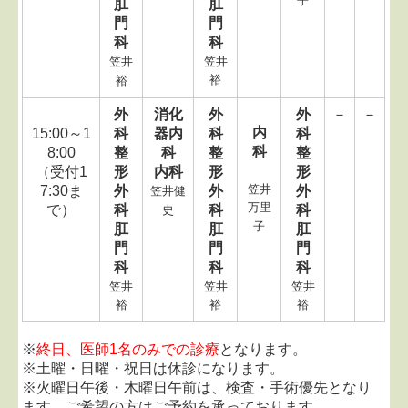
子
肛
肛
門
門
科
科
笠井
笠井
裕
裕
外
消化
外
外
－
－
内
15:00～1
科
器内
科
科
科
8:00
整
科
整
整
（受付1
形
内科
形
形
笠井
7:30ま
外
外
外
笠井健
万里
で）
科
科
科
史
子
肛
肛
肛
門
門
門
科
科
科
笠井
笠井
笠井
裕
裕
裕
※
終日、医師1名のみでの診療
となります。
※土曜・日曜・祝日は休診になります。
※火曜日午後・木曜日午前は、検査・手術優先となり
ます。ご希望の方はご予約を承っております。