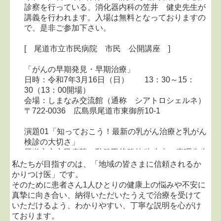
診察を行っている、消化器内科の笠井 健史先生が
講義を行われます。入場は無料となっておりますの
で、是非ご参加下さい。
[ 尾道市立市民病院 市民 公開講座 ]
「がんの早期発見・早期治療」
日時：令和7年3月16日（日） 13：30～15：
30（13：00開場）
会場：しまなみ交流館（通称 シアトロシェルネ）
〒722-0036 広島県尾道市東御所10-1
演題01「知っておこう！最新の乳がん治療と乳がん
検診の大切さ」
尾道市立市民病院 乳腺甲状腺外科 山本 真理先生
私たちが目指すのは、「地域の皆さまに信頼されるか
演題02「消化器がんについて」
かりつけ医」です。
尾道市立市民病院 消化器内科 笠井 健史先生
そのために患者さん1人ひとりの健康上の悩みや不安に
真摯に向き合い、納得いただいたうえで治療を受けて
おしらせ「がん検診について」
いただけるよう、わかりやすい、丁寧な説明を心がけ
尾道市健康推進課 保健師 薗田 明日香様
ております。