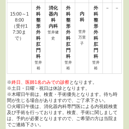
外
消化
外
外
－
－
内
15:00～1
科
器内
科
科
科
8:00
整
科
整
整
（受付1
形
内科
形
形
笠井
7:30ま
外
外
外
笠井健
万里
で）
科
科
科
史
子
肛
肛
肛
門
門
門
科
科
科
笠井
笠井
笠井
裕
裕
裕
※
終日、医師1名のみでの診察
となります。
※土日・日曜・祝日は休診となります。
※木曜日午前は、検査・手術優先となります。待ち時
間が生じる場合がありますので、ご了承下さい。
◎火曜日午後は、消化器内科専門医による内視鏡検査
及び手術を行っております。検査、手術に関しまして
は、予約が必要となりますので、ご希望の方は当院ま
でご連絡下さい。