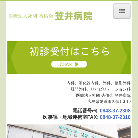
ホーム
当院について
医師紹介
施設基準
入院料等情報
内科、消化器内科、外科、整形外科
肛門外科、リハビリテーション科
保険外負担に関する事項
医療法人社団 杏佑会 笠井病院
広島県尾道市久保1-3-19
診療案内
電話番号㈹
:
0848-37-2308
医事課・地域連携室FAX
:
0848-37-2310
肛門外科