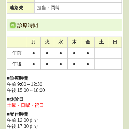
2022.03.03...当面の間、毎週木曜日は終日休診とさ
せていただきます。
連絡先
担当：岡﨑
当面の間、
毎週木曜日は終日休診
とさせていただき
ます。
皆様には大変ご不便をおかけしますが、ご理解の
診療時間
程、よろしくお願い致します。
月
火
水
木
金
土
日
2021.07.01...受付終了時間変更のお知らせ
2021年7月7日より
午前
●
●
●
●
●
－
－
受付終了時間を17:30
までとさせていただきます。
皆様には大変ご不便をおかけしますが、ご理解の
午後
●
●
●
●
●
－
－
程、よろしくお願い致します。
■診療時間
医療法人社団杏佑会 笠井病院 院長
午前 9:00～12:30
午後 15:00～18:00
2021.07.01...お盆休みのお知らせ
8月12日（木）通常通り
■休診日
8月13日（金）休診
土曜・日曜・祝日
8月14日（土）休診
■
受付時間
8月15日（日）休診
午前 12:00まで
8月16日（月）より通常通りの診療をいたします。
午後 17:30まで