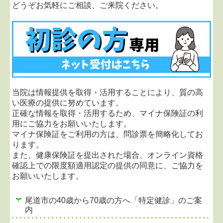
どうぞお気軽にご相談、ご来院ください。
2023.05.22...
令和5年5月8日以降の新型コロナウイ
ルス感染症対策について
令和5年5月8日より、新型コロナウイルス感染症が5
類に移行となりました。
37.5度以上の発熱や風邪症状などがあり、診察をご
希望される患者様は来院前にご連絡をお願いしま
す。
また院内では感染対策として、
サーモカメラで体温
当院は情報提供を取得・活用することにより、質の高
測定をしていただくこと、マスクを着用していただ
い医療の提供に努めています。
くこと、手指の消毒
をお願いしております。
正確な情報を取得・活用するため、マイナ保険証の利
皆様のご理解ご協力をよろしくお願いいたします。
用にご協力をお願いいたします。
マイナ保険証をご利用の方は、問診票を簡略化してお
2022.10.03...マイナ保険証の利用に、ご協力お願い
ります。
致します。
また、健康保険証を提出された場合、オンライン資格
当院は情報提供を取得・活用することにより、質の
確認上での限度額適用認定の提供の同意に、ご協力を
高い医療の提供に努めています。
お願いいたします。
正確な情報を取得・活用するため、マイナ保険証の
利用にご協力をお願いいたします。
尾道市の40歳から70歳の方へ「特定健診」のご案
内
2022.05.25...令和4年6月2日より木曜日午前中の診