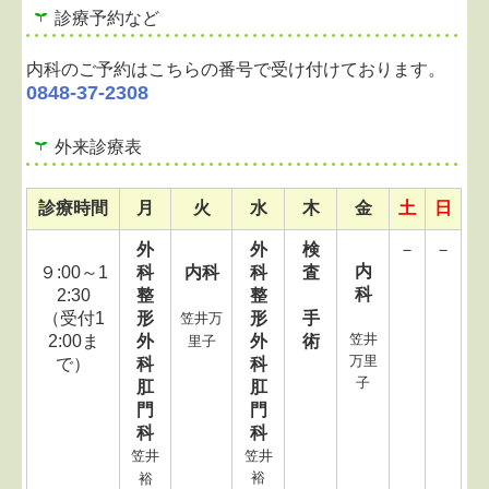
診療予約など
内科のご予約はこちらの番号で受け付けております。
0848-37-2308
外来診療表
診療時間
月
火
水
木
金
土
日
外
外
検
－
－
内
９:00～1
科
内科
科
査
科
2:30
整
整
（受付1
形
形
手
笠井万
笠井
2:00ま
外
外
術
里子
万里
で）
科
科
子
肛
肛
門
門
科
科
笠井
笠井
裕
裕