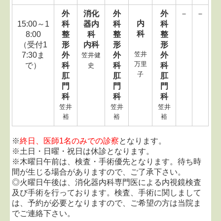
外
消化
外
外
－
－
内
15:00～1
科
器内
科
科
科
8:00
整
科
整
整
（受付1
形
内科
形
形
笠井
7:30ま
外
外
外
笠井健
万里
で）
科
科
科
史
子
肛
肛
肛
門
門
門
科
科
科
笠井
笠井
笠井
裕
裕
裕
※
終日、医師1名のみでの診察
となります。
※土日・日曜・祝日は休診となります。
※木曜日午前は、検査・手術優先となります。待ち時
間が生じる場合がありますので、ご了承下さい。
◎火曜日午後は、消化器内科専門医による内視鏡検査
及び手術を行っております。検査、手術に関しまして
は、予約が必要となりますので、ご希望の方は当院ま
でご連絡下さい。