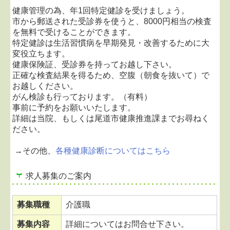
療を再開いたします。
健康管理の為、年1回特定健診を受けましょう。
休診しておりました木曜日午前中の診療は、6月よ
市から郵送された受診券を使うと、8000円相当の検査
り
完全予約制の検査日
として再開いたします。
を無料で受けることができます。
ご予約の方のみの受付となりますので、ご了承くだ
特定健診は生活習慣病を早期発見・改善するために大
さい。
変役立ちます。
ご予約は、お電話で承っております。
健康保険証、受診券を持ってお越し下さい。
皆様には大変ご不便をおかけしますが、ご理解の
正確な検査結果を得るため、空腹（朝食を抜いて）で
程、宜しくお願い致します。
お越しください。
がん検診も行っております。（有料）
2022.04.19...マイナ受付に対応しています
事前に予約をお願いいたします。
令和4年4月より、保険証の代わりにマイナンバー
詳細は当院、もしくは尾道市健康推進課までお尋ねく
カードを使用するマイナ受付を開始いたしました。
ださい。
マイナンバーカードを受付のカードリーダにかざす
だけでご利用いただけます。
→その他、
各種健康診断についてはこちら
2022.03.03...上塚大一先生の診療に関するお知らせ
求人募集のご案内
尾道市立市民病院の外科に勤められている上塚大一
先生が、平成28年10月17日より毎週月曜日、当院に
て診療して頂いておりましたが、令和4年4月1日か
募集職種
介護職
ら
毎月第1土曜日のみ
の診療と変更になりました。
募集内容
詳細についてはお問合せ下さい。