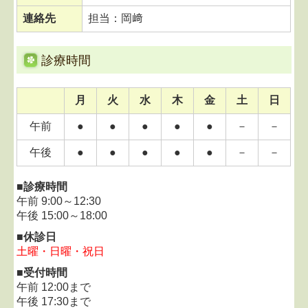
2022.03.03...当面の間、毎週木曜日は終日休診とさ
せていただきます。
連絡先
担当：岡﨑
当面の間、
毎週木曜日は終日休診
とさせていただき
ます。
皆様には大変ご不便をおかけしますが、ご理解の
診療時間
程、よろしくお願い致します。
月
火
水
木
金
土
日
2021.07.01...受付終了時間変更のお知らせ
2021年7月7日より
午前
●
●
●
●
●
－
－
受付終了時間を17:30
までとさせていただきます。
皆様には大変ご不便をおかけしますが、ご理解の
午後
●
●
●
●
●
－
－
程、よろしくお願い致します。
■診療時間
医療法人社団杏佑会 笠井病院 院長
午前 9:00～12:30
午後 15:00～18:00
2021.07.01...お盆休みのお知らせ
8月12日（木）通常通り
■休診日
8月13日（金）休診
土曜・日曜・祝日
8月14日（土）休診
■
受付時間
8月15日（日）休診
午前 12:00まで
8月16日（月）より通常通りの診療をいたします。
午後 17:30まで