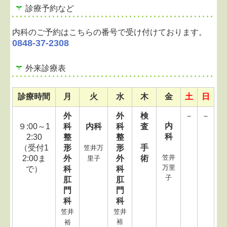
診療予約など
内科のご予約はこちらの番号で受け付けております。
0848-37-2308
外来診療表
診療時間
月
火
水
木
金
土
日
外
外
検
－
－
内
９:00～1
科
内科
科
査
科
2:30
整
整
（受付1
形
形
手
笠井万
笠井
2:00ま
外
外
術
里子
万里
で）
科
科
子
肛
肛
門
門
科
科
笠井
笠井
裕
裕