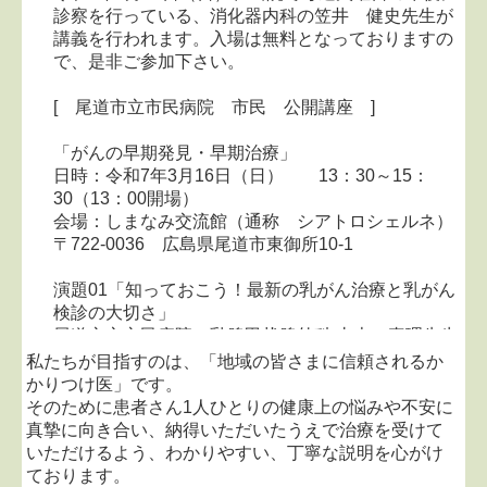
診察を行っている、消化器内科の笠井 健史先生が
講義を行われます。入場は無料となっておりますの
で、是非ご参加下さい。
[ 尾道市立市民病院 市民 公開講座 ]
「がんの早期発見・早期治療」
日時：令和7年3月16日（日） 13：30～15：
30（13：00開場）
会場：しまなみ交流館（通称 シアトロシェルネ）
〒722-0036 広島県尾道市東御所10-1
演題01「知っておこう！最新の乳がん治療と乳がん
検診の大切さ」
尾道市立市民病院 乳腺甲状腺外科 山本 真理先生
私たちが目指すのは、「地域の皆さまに信頼されるか
演題02「消化器がんについて」
かりつけ医」です。
尾道市立市民病院 消化器内科 笠井 健史先生
そのために患者さん1人ひとりの健康上の悩みや不安に
真摯に向き合い、納得いただいたうえで治療を受けて
おしらせ「がん検診について」
いただけるよう、わかりやすい、丁寧な説明を心がけ
尾道市健康推進課 保健師 薗田 明日香様
ております。