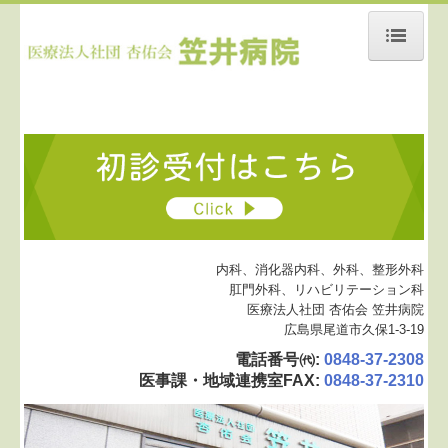
ホーム
当院について
医師紹介
施設基準
入院料等情報
内科、消化器内科、外科、整形外科
肛門外科、リハビリテーション科
保険外負担に関する事項
医療法人社団 杏佑会 笠井病院
広島県尾道市久保1-3-19
診療案内
電話番号㈹
:
0848-37-2308
医事課・地域連携室FAX
:
0848-37-2310
肛門外科