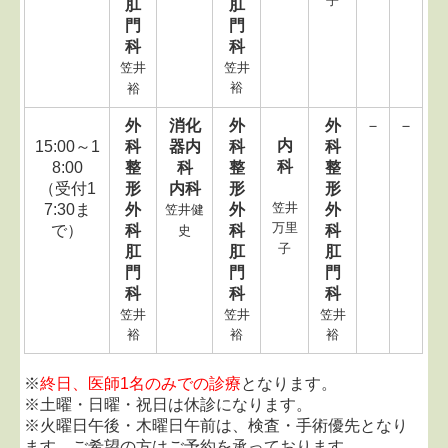
子
肛
肛
門
門
科
科
笠井
笠井
裕
裕
外
消化
外
外
－
－
内
15:00～1
科
器内
科
科
科
8:00
整
科
整
整
（受付1
形
内科
形
形
笠井
7:30ま
外
外
外
笠井健
万里
で）
科
科
科
史
子
肛
肛
肛
門
門
門
科
科
科
笠井
笠井
笠井
裕
裕
裕
※
終日、医師1名のみでの診療
となります。
※土曜・日曜・祝日は休診になります。
※火曜日午後・木曜日午前は、検査・手術優先となり
ます。ご希望の方はご予約を承っております。