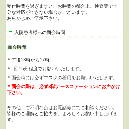
2020.08.31...船員検診休止のお知らせ
受付時間を過ぎますと、お時間の都合上、検査等で十
新型コロナウイルス感染拡大防止の為、当面の間、
分な対応ができない場合がございます。
当院では船員検診をお引き受けできません。
あらかじめご了承下さい。
ご不便をおかけいたしますが、皆様のご理解とご協
力をお願いいたします。
入院患者様への面会時間
面会時間
＊午後13時から17時
＊1回15分程度でお願いいたします。
＊面会時には必ずマスクの着用をお願いいたします。
＊面会の際は、必ず3階ナースステーションにお声かけ
下さい。
その他、ご不明な点はお電話等にてご相談ください。
皆様のご理解とご協力を、よろしくお願い申し上げま
す。