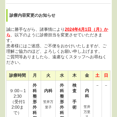
個人情報保護方針
診療内容変更のお知らせ
誠に勝手ながら、諸事情により
2024年4月1日（月）か
ら
、以下のように診療担当を変更させていただきま
す。
患者様にはご迷惑、ご不便をおかけいたしますが、
ご
理解ご協力のほど、よろしくお願い申し上げます。
ご質問等ありましたら、遠慮なくスタッフへお尋ねく
ださい。
診療時間
月
火
水
木
金
土
日
外
外
検
－
－
内
９:00～1
科
内科
科
査
科
2:30
整
整
（受付1
形
形
手
笠井万
笠井
2:00ま
外
外
術
里子
万里
で）
科
科