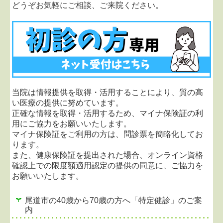
どうぞお気軽にご相談、ご来院ください。
2023.05.22...
令和5年5月8日以降の新型コロナウイ
ルス感染症対策について
令和5年5月8日より、新型コロナウイルス感染症が5
類に移行となりました。
37.5度以上の発熱や風邪症状などがあり、診察をご
希望される患者様は来院前にご連絡をお願いしま
す。
また院内では感染対策として、
サーモカメラで体温
当院は情報提供を取得・活用することにより、質の高
測定をしていただくこと、マスクを着用していただ
い医療の提供に努めています。
くこと、手指の消毒
をお願いしております。
正確な情報を取得・活用するため、マイナ保険証の利
皆様のご理解ご協力をよろしくお願いいたします。
用にご協力をお願いいたします。
マイナ保険証をご利用の方は、問診票を簡略化してお
2022.10.03...マイナ保険証の利用に、ご協力お願い
ります。
致します。
また、健康保険証を提出された場合、オンライン資格
当院は情報提供を取得・活用することにより、質の
確認上での限度額適用認定の提供の同意に、ご協力を
高い医療の提供に努めています。
お願いいたします。
正確な情報を取得・活用するため、マイナ保険証の
利用にご協力をお願いいたします。
尾道市の40歳から70歳の方へ「特定健診」のご案
内
2022.05.25...令和4年6月2日より木曜日午前中の診