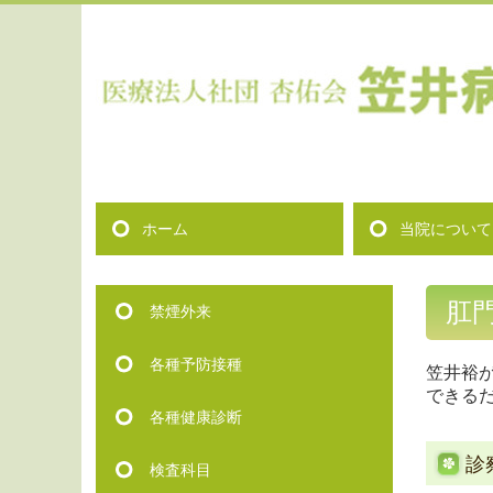
ホーム
当院について
医師紹介
施設基準
入院料等情報
保険外負担に関
肛
禁煙外来
各種予防接種
笠井裕
できる
各種健康診断
診
検査科目