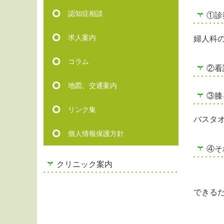
認知症相談
①診
求人案内
婦人科
コラム
②看
地図、交通案内
③膝
リンク集
バスタ
個人情報保護方針
④そ
クリニック案内
できる