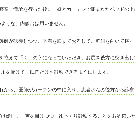
察室で問診を行った後に、壁とカーテンで囲まれたベッドの上
のような、内診台は用いません。
護師が誘導しつつ、下着を膝までおろして、壁側を向いて横向
を抱えて「く」の字になっていただき、お尻を後方に突き出し
オルを掛けて、肛門だけを診察できるようにします。
れから、医師がカーテンの中に入り、患者さんの後方から診察
だけ優しく、声を掛けつつ、ゆっくり診察することをお約束い