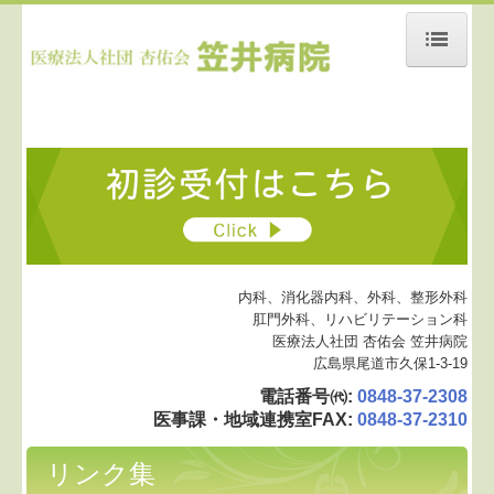
ホーム
当院について
医師紹介
施設基準
入院料等情報
内科、消化器内科、外科、整形外科
肛門外科、リハビリテーション科
保険外負担に関する事項
医療法人社団 杏佑会 笠井病院
広島県尾道市久保1-3-19
診療案内
電話番号㈹
:
0848-37-2308
医事課・地域連携室FAX
:
0848-37-2310
肛門外科
リンク集